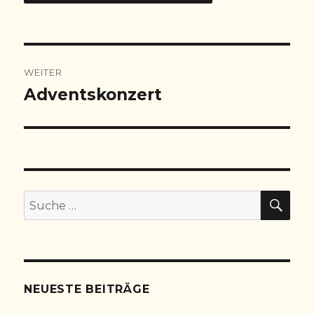
Beitragsnavigation
WEITER
Adventskonzert
Nächster
Beitrag:
SU
Suche
nach:
NEUESTE BEITRÄGE