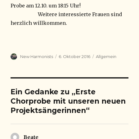
Probe am 12.10. um 18:15 Uhr!
Weitere interessierte Frauen sind
herzlich willkommen.
Autor
Veröffentlicht
Kategorien
New Harmonists
6. Oktober 2016
Allgemein
am
Ein Gedanke zu „Erste
Chorprobe mit unseren neuen
Projektsängerinnen“
Beate
sagt: