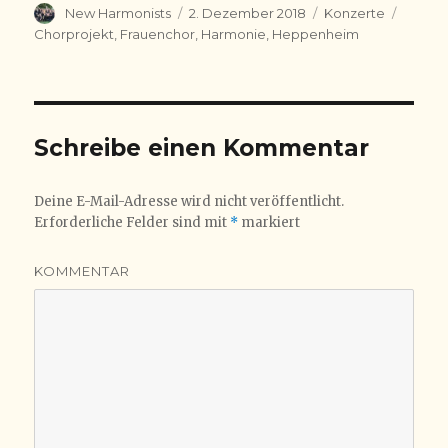
Autor
Veröffentlicht
Kategorien
Schlag
New Harmonists
2. Dezember 2018
Konzerte
am
Chorprojekt
,
Frauenchor
,
Harmonie
,
Heppenheim
Schreibe einen Kommentar
Deine E-Mail-Adresse wird nicht veröffentlicht.
Erforderliche Felder sind mit
*
markiert
KOMMENTAR