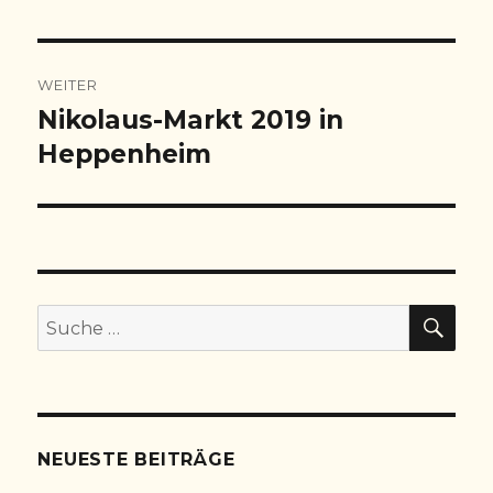
WEITER
Nikolaus-Markt 2019 in
Nächster
Beitrag:
Heppenheim
SU
Suche
nach:
NEUESTE BEITRÄGE