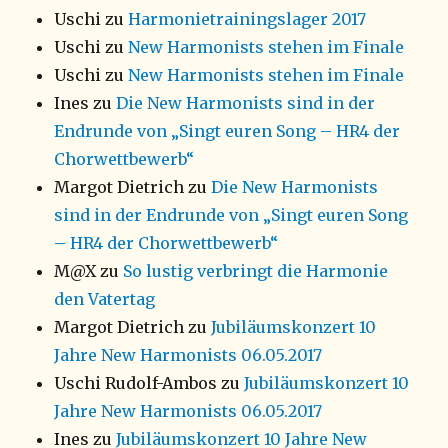
Uschi
zu
Harmonietrainingslager 2017
Uschi
zu
New Harmonists stehen im Finale
Uschi
zu
New Harmonists stehen im Finale
Ines
zu
Die New Harmonists sind in der
Endrunde von „Singt euren Song – HR4 der
Chorwettbewerb“
Margot Dietrich
zu
Die New Harmonists
sind in der Endrunde von „Singt euren Song
– HR4 der Chorwettbewerb“
M@X
zu
So lustig verbringt die Harmonie
den Vatertag
Margot Dietrich
zu
Jubiläumskonzert 10
Jahre New Harmonists 06.05.2017
Uschi Rudolf-Ambos
zu
Jubiläumskonzert 10
Jahre New Harmonists 06.05.2017
Ines
zu
Jubiläumskonzert 10 Jahre New