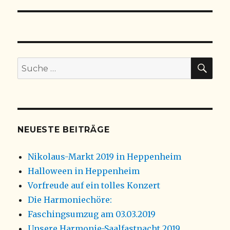
Beitrag:
SU
Suche
nach:
NEUESTE BEITRÄGE
Nikolaus-Markt 2019 in Heppenheim
Halloween in Heppenheim
Vorfreude auf ein tolles Konzert
Die Harmoniechöre:
Faschingsumzug am 03.03.2019
Unsere Harmonie-Saalfastnacht 2019